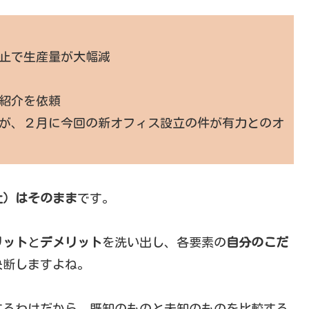
止で生産量が大幅減
紹介を依頼
たが、２月に今回の新オフィス設立の件が有力とのオ
社）はそのまま
です。
リット
と
デメリット
を洗い出し、各要素の
自分のこだ
決断しますよね。
するわけだから、既知のものと未知のものを比較する