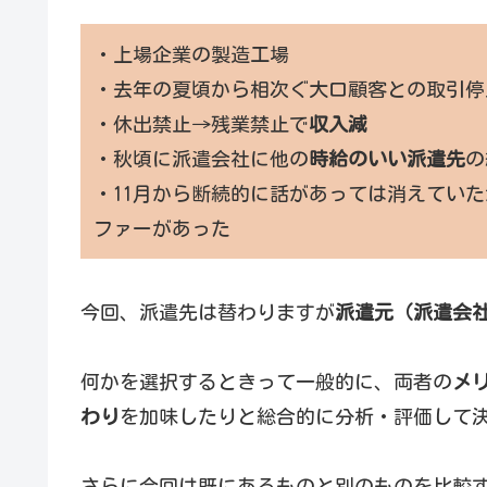
・上場企業の製造工場
・去年の夏頃から相次ぐ大口顧客との取引停
・休出禁止→残業禁止で
収入減
・秋頃に派遣会社に他の
時給のいい派遣先
の
・11月から断続的に話があっては消えてい
ファーがあった
今回、派遣先は替わりますが
派遣元（派遣会
何かを選択するときって一般的に、両者の
メ
わり
を加味したりと総合的に分析・評価して
さらに今回は既にあるものと別のものを比較