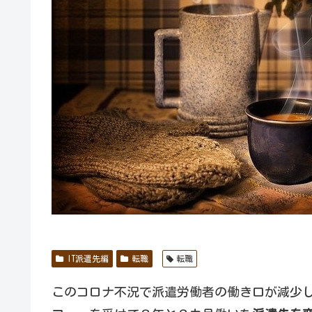
IT派遣先編
転職
転職
このコロナ不況で派遣労働者の働き口が減少