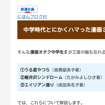
にほんブログ村
中学時代とにかくハマった漫画
そんな
漫画オタク中学生Ｅ
が三度の飯も忘れ
①うる星やつら
（高橋留美子著）
②軽井沢シンドローム
（たがみよしひさ著）
③エイリアン通り
（成田美名子著）
では、これらについて解説します。