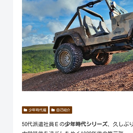
少年時代編
自己紹介
50代派遣社員Ｅの
少年時代シリーズ
、久しぶ