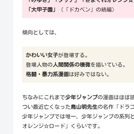
「大甲子園」
（「ドカベン」の続編）
傾向としては、
かわいい女子
が登場する。
登場人物の
人間関係の機微
を描いている。
格闘・暴力系漫画
は好みではない。
ちなみにこれまで
少年ジャンプ
の漫画はほぼ読
つい最近亡くなった
鳥山明先生
の名作「ドラ
少年ジャンプでは唯一、少年ジャンプの系列
オレンジ☆ロード」くらいです。