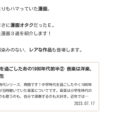
よりもハマっていた
漫画
。
まさに
漫画オタク
だったＥ。
た漫画３選を紹介します！
馴染みのない、
レアな作品
も登場します。
を過ごしたあの1980年代前半② 音楽は洋楽、
生
時代シリーズ、再開です！中学時代を過ごしたやく1980年
が当時聴いていた音楽についてです。音楽は小学生時代の
のも歌うのも、自分で演奏するのも大好き。近年では
2023.07.17