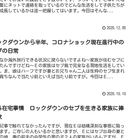
繁にネットで連絡を取っているのでどんな生活をして子供たちが
成長しているかは逐一把握してはいます。今回はそんな...
2020.12.05
ックダウンから半年、コロナショック現在進行中の
ブの日常
なか海外旅行できる状況に戻らないですよね～家族が住むセブに
たんですけどね～Ｅの家族はセブ島で完全なる現地生活をしてい
。ま、娘はハーフですが妻とお兄ちゃん二人は生粋のセブ生まれ
育ちなんで当たり前といえば当たり前ですが。今回はＥ...
2020.10.10
外在宅事情 ロックダウンのセブを生きる家族に捧
歌
記事で触れてなかったんですが、現在Ｅは結構深刻な事態に陥っ
ます。ご存じの人もいるかと思いますが、Ｅにはセブ出身の妻と
の娘、妻の前夫の中学生の男の子２人の家族がいるんですが、Ｅ