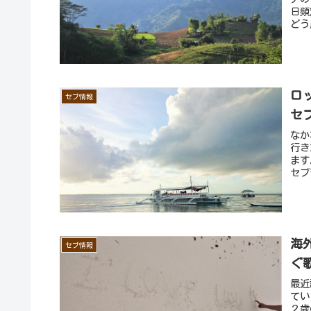
日頻
どう
ロ
セブ情報
セ
なか
行き
ます
セブ
海
セブ情報
ぐ
最近
てい
２歳