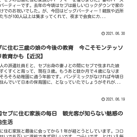
パーティーです。去年の今頃はセブは厳しいロックダウンで家の
けでのお祝いでした。が、今回はビッグパーティー！親族や近所
たちが100人以上は集まってくれて、夜まで会食にカ...
2021.06.30
ブに住む三歳の娘の今後の教育 今こそモンテッソ
リ教育かも【近況】
人の派遣社員Ｅと、セブ出身の妻Ｊとの間にセブで生まれた娘
すくすくと育って、現在３歳。もうあと数か月で４歳になりま
そろそろ幼稚園に通う年齢です。パンデミックがなければ今頃日
住んでいて日本の保育園に、となっていたでしょうがそれが...
2021.06.19
国セブに住む家族の毎日 観光客が知らない魅惑の
地生活
に住む家族と最後に会ってから１年が経とうとしています。コロ
せいでお互いに渡航できず寂しいです、つらいです。とはいえ毎