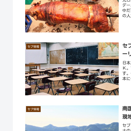
デー
中だ
の人
セ
セブ情報
ー
日本
Ｋ。
す。
本に
南
セブ情報
現
セブ
ナの