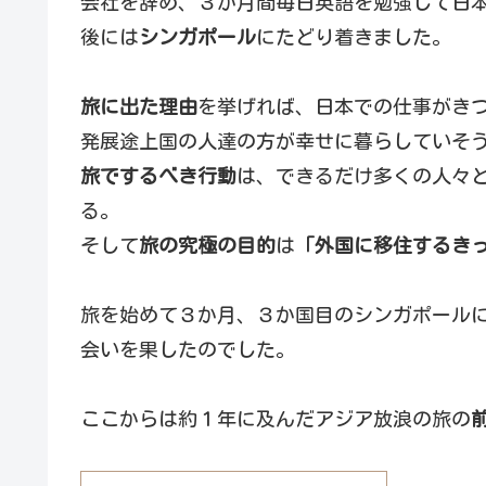
会社を辞め、３か月間毎日英語を勉強して日
後には
シンガポール
にたどり着きました。
旅に出た理由
を挙げれば、日本での仕事がき
発展途上国の人達の方が幸せに暮らしていそ
旅でするべき行動
は、できるだけ多くの人々
る。
そして
旅の究極の目的
は
「外国に移住するき
旅を始めて３か月、３か国目のシンガポール
会いを果したのでした。
ここからは約１年に及んだアジア放浪の旅の