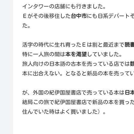
インタワーの店舗にも行きました。
Ｅがその後移住した
台中市
にも日系デパート
た。
活字の時代に生れ育ったＥは割と最近まで
読
特に一人旅の間は
本を渇望
していました。
旅人向けの日本語の古本を売っている店では
本に出合えない。となると新品の本を売って
が、外国の紀伊国屋書店で売っている本は
日
結局この旅で紀伊国屋書店で新品の本を買っ
住んでいた時はよく買いました）。