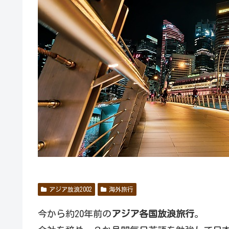
アジア放浪2002
海外旅行
今から約20年前の
アジア各国放浪旅行
。