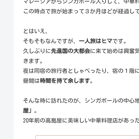
マレーシアからシンガポール入りして、中華
この時点で旅が始まって３か月ほどが経過し
とはいえ、
そもそもなんですが、
一人旅はヒマ
です。
久しぶりに
先進国の大都会
に来て始めは興奮
きます。
夜は同宿の旅行者としゃべったり、宿の１階
昼間は
時間を持て余します
。
そんな時に訪れたのが、シンガポールの中心
屋」
。
20年前の高島屋に美味しい中華料理店があっ