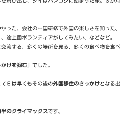
本を飛び出し、タイは
バンコク
に始まった旅。３か月
つかった、会社の中国研修で外国の楽しさを知った、
う、途上国ボランティアがしてみたい、などなど。
と交流する、多くの場所を見る、多くの食べ物を食べ
っかけを掴む」
でした。
にてＥは早くもその後の
外国移住のきっかけ
となる出
前半のクライマックス
です。