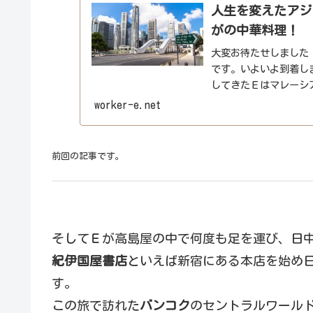
人生を変えたアジ
がの中華料理！
大変お待たせしました
です。いよいよ到着し
してきたＥはマレーシ
南アジア随一の先進国、
worker-e.net
前回の記事です。
そしてＥが高島屋の中で何度も足を運び、日
紀伊国屋書店
といえば新宿にある本店を始め
す。
この旅で訪れた
バンコク
のセントラルワール