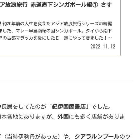
ア放浪旅行 赤道直下シンガポール編① さす
！約20年前の人生を変えたアジア放浪旅行シリーズの続編
ました、マレー半島南端の国シンガポール。タイから南下
アの古都マラッカを後にしたＥ。遂にやってきました！東
...
2022.11.12
中長居をしてたのが
「紀伊国屋書店」
でした。
日本各地にありますが、
外国
にも多く店舗がありま
ド（当時伊勢丹があった）や、
クアラルンプール
のツ