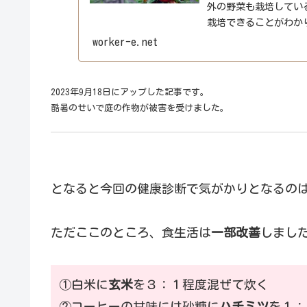
外の野菜も栽培してい
栽培できることがわか
至っても例年にない酷暑
worker-e.net
2023年9月18日にアップした記事です。
酷暑のせいで庭の作物が被害を受けました。
となると今回の健康診断で気がかりとなるの
ただここのところ、食生活は
一部改善
しまし
①白米に
玄米
を３：１程度混ぜて炊く
②コーヒーの甘味には砂糖に
ハチミツ
を１：