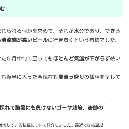
む
忘れられる何かを求めて、それが水分であり、できる
も清涼感が高いビール
に行き着くという有様でした。
けた９月中旬に至っても
ほとんど気温が下がらず
続い
月も後半に入った今現在も
夏真っ盛り
の様相を呈して
採れて酷暑にも負けないゴーヤ栽培、奇跡の
栽培している枝豆について紹介しました。最近では枝豆以