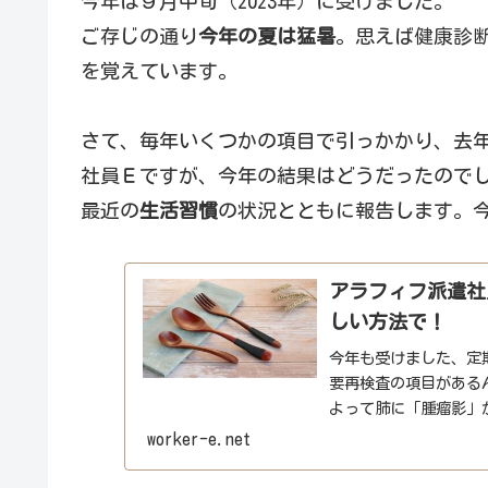
今年は９月中旬（2023年）に受けました。
ご存じの通り
今年の夏は猛暑
。思えば健康診
を覚えています。
さて、毎年いくつかの項目で引っかかり、去
社員Ｅですが、今年の結果はどうだったので
最近の
生活習慣
の状況とともに報告します。
アラフィフ派遣社員
しい方法で！
今年も受けました、定期
要再検査の項目がある
よって肺に「腫瘤影」
は別の項目で要再検査.
worker-e.net