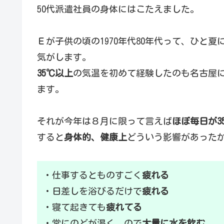
50代派遣社員の身体にはこたえました。
Ｅが子供の頃の1970年代80年代って、ひと夏
気がします。
35℃以上
の気温を初めて経験したのも名古屋に
ます。
それが今年は８月に限って言えば
ほぼ毎日が3
すると
身体的、健康上
どういう影響があった
・仕事するとものすごく
疲れる
・日差しを浴びるだけで
疲れる
・寝て起きても
疲れてる
・常にのどが渇く、ので
大量に水を飲む