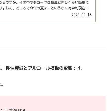
るＥですが、その中でもゴーヤは枝豆と同じくらい簡単に
りました。ところで今年の夏は、というか９月中旬現在に
で...
2023.09.18
は、
慢性疲労とアルコール摂取の影響
です。
た。
１程度混ぜる