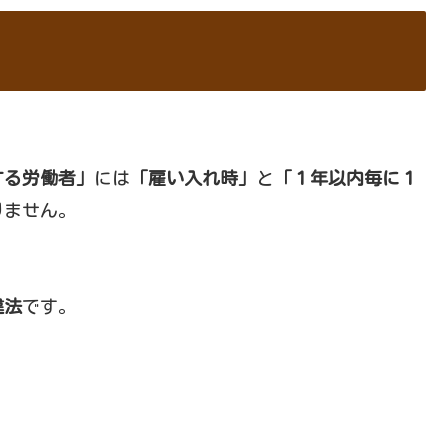
する労働者」
には
「雇い入れ時」
と
「１年以内毎に１
りません。
違法
です。