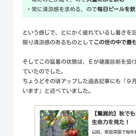
・常に清涼感を求める、ので
毎日ビールを飲
という感じで、とにかく疲れているし暑さを
限り清涼感のあるものとして
この世の中で最
そしてこの猛暑の状態は、Ｅが健康診断を受
ていたのでした。
ちょうどその頃アップした過去記事にも「９
います」と述べていました。
【驚異的】秋でも
生命力を見た！
以前、家庭菜園で毎年