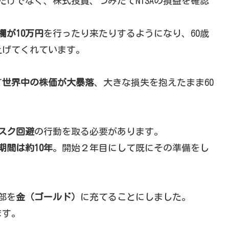
oだけでなく、株式投資、つみたてNISAの損益を確認
欄が10万円
を行ったり来たりするようになり、60歳
上げてくれています。
て
世界中の株価が大暴落
、大きな損失を抱えたまま60
スク回避
の行動を取る必要があります。
期間は約10年
。開始２年目にして既にその準備をし
部を
金（ゴールド）
に充てることにしました。
ます。