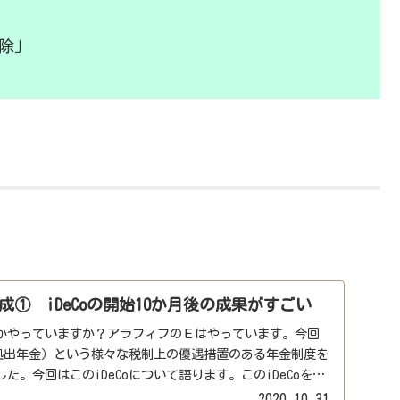
除」
① iDeCoの開始10か月後の成果がすごい
かやっていますか？アラフィフのＥはやっています。今回
定拠出年金）という様々な税制上の優遇措置のある年金制度を
た。今回はこのiDeCoについて語ります。このiDeCoを始
2020.10.31