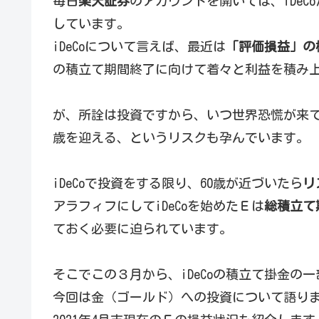
毎日
楽天証券
のアカウントを開いては、iDeC
しています。
iDeCoについて言えば、最近は
「評価損益」の
の積立て期間終了に向けて着々と利益を積み
が、所詮は投資ですから、いつ世界恐慌が来
歳を迎える、というリスクも孕んでいます。
iDeCoで投資をする限り、60歳が近づいたら
リ
アラフィフにしてiDeCoを始めたＥは
総積立て
ておく必要に迫られています。
そこでこの３月から、iDeCoの積立て掛金の一
今回は金（ゴールド）への投資について語り