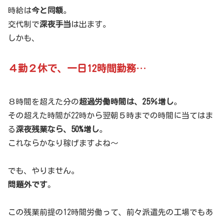
時給は
今と同額
。
交代制で
深夜手当
は出ます。
しかも、
４勤２休で、一日12時間勤務
…
８時間を超えた分の
超過労働時間は、25％増し
。
その超えた時間が22時から翌朝５時までの時間に当てはま
る
深夜残業なら、50%増し
。
これならかなり稼げますよね～
でも、やりません。
問題外です
。
この残業前提の12時間労働って、前々派遣先の工場でもあ