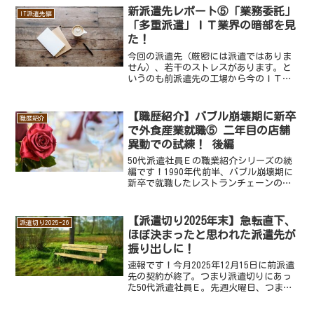
新派遣先レポート⑤「業務委託」
IT派遣先編
「多重派遣」ＩＴ業界の暗部を見
た！
今回の派遣先（厳密には派遣ではありま
せん）、若干のストレスがあります。と
いうのも前派遣先の工場から今のＩＴ系
の派遣先に移った時、新しい職場の状況
がさっぱりつかめていませんでした。
が、ようやくわかってきたのはＩＴ業界
【職歴紹介】バブル崩壊期に新卒
職歴紹介
の独特な働き方です。しかも...
で外食産業就職⑤ 二年目の店舗
異動での試練！ 後編
50代派遣社員Ｅの職業紹介シリーズの続
編です！1990年代前半、バブル崩壊期に
新卒で就職したレストランチェーンの会
社。２年目に新宿の大規模店舗に異動し
て、ようやくバイト気分が抜けたＥ。就
活時代からの憧れだった大店長の指導の
【派遣切り2025年末】急転直下、
派遣切り2025-26
下で着実な成長を遂...
ほぼ決まったと思われた派遣先が
振り出しに！
速報です！今月2025年12月15日に前派遣
先の契約が終了。つまり派遣切りにあっ
た50代派遣社員Ｅ。先週火曜日、つまり
前派遣先契約終了の翌日16日に、次の派
遣先としてある会社の工場見学に訪れ、