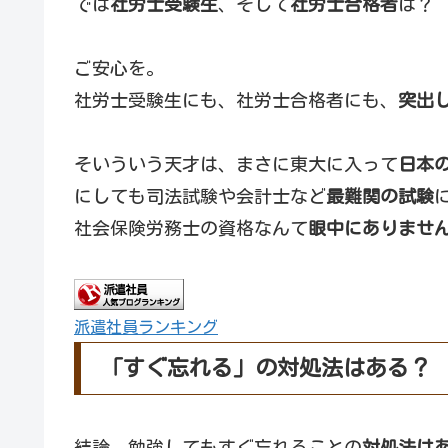
では
社労士受験生
、そして
社労士合格者
は？
ご安心を。
社労士受験生にも、社労士合格者にも、
突出
そいういう天才は、まさに東大に入って
日本
にしても司法試験や会計士など
最難関の試験
社会保険労務士の資格なんて
眼中にありませ
派遣社員ランキング
「すぐ忘れる」の対処法はある？
結論、勉強してもすぐ忘れることの
対処法は