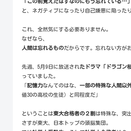
「この前覚えたはずなのにもう忘れている…
と、ネガティブになったり自己嫌悪に陥った
これ、全然気にする必要ありません。
なぜなら、
人間は忘れるもの
だからです。忘れない方が
先週、5月9日に放送され
たドラマ「ドラゴン
っていました。
「
記憶力
なんてのはな、
一部の特殊な人間以
値30の高校の生徒）と同程度だ」
ということは
東大合格者の２割
は特殊な、突
さすが東大、日本トップの頭脳集団。