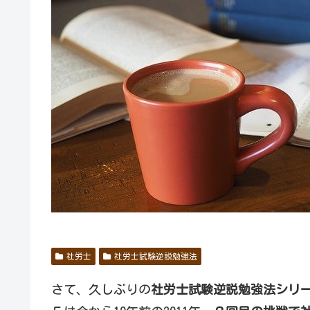
社労士
社労士試験逆説勉強法
さて、久しぶりの
社労士試験逆説勉強法シリ