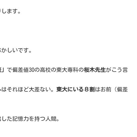
」
りします。
おかしいです。
桜」
で偏差値30の高校の東大専科の
桜木先生
がこう言
外
はそれほど大差ない。
東大にいる８割
はお前（偏差
出した記憶力を持つ人間。