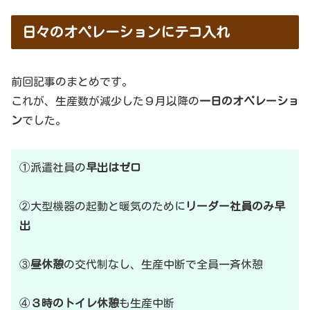
日々のオペレーションにテコ入れ
前回記事のまとめです。
これが、生産数が減少した９月以降の
一日のオペレーショ
ン
でした。
①派遣社員の
早出はゼロ
②大型機器の起動と暖気のために
リーダー社員のみ早
出
③
昼休憩
の交代制なし、生産中断で全員一斉休憩
④
３時のトイレ休憩
も生産中断