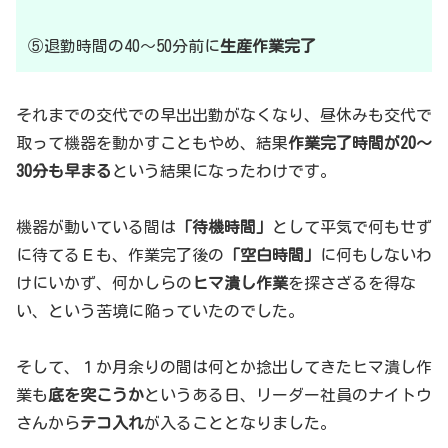
⑤退勤時間の40～50分前に
生産作業完了
それまでの交代での早出出勤がなくなり、昼休みも交代で
取って機器を動かすこともやめ、結果
作業完了時間が20～
30分も早まる
という結果になったわけです。
機器が動いている間は
「待機時間」
として平気で何もせず
に待てるＥも、作業完了後の
「空白時間」
に何もしないわ
けにいかず、何かしらの
ヒマ潰し作業
を探さざるを得な
い、という苦境に陥っていたのでした。
そして、１か月余りの間は何とか捻出してきたヒマ潰し作
業も
底を突こうか
というある日、リーダー社員のナイトウ
さんから
テコ入れ
が入ることとなりました。