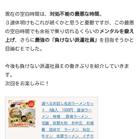
現在の空白時間は、
対処不能の最悪な時間
。
３連休明けもこれが続くかと思うと憂鬱ですが、この最悪
の空白時間でも余裕で乗り切れるくらいの
メンタルを鍛え
上げ
、さらに
最強の「負けない派遣社員」
を目指そうかと
目論むＥでした。
今後も負けない派遣社員Ｅの働きぶりを紹介していきま
す。
次回をお楽しみに！
選べるお試し名店ラーメンセッ
ト 4食入 1000円 醤油ラー
メン 味噌 豚骨ラーメン
宅麺 佐野大和 お中元 お歳
暮 詰合せ ラーメン 仙台
牛タン 佐野ラーメン イチカ