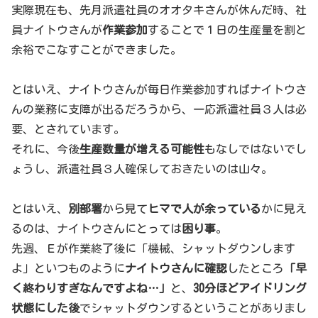
実際現在も、先月派遣社員のオオタキさんが休んだ時、社
員ナイトウさんが
作業参加
することで１日の生産量を割と
余裕でこなすことができました。
とはいえ、ナイトウさんが毎日作業参加すればナイトウさ
んの業務に支障が出るだろうから、一応派遣社員３人は必
要、とされています。
それに、今後
生産数量が増える可能性
もなしではないでし
ょうし、派遣社員３人確保しておきたいのは山々。
とはいえ、
別部署
から見て
ヒマで人が余っている
かに見え
るのは、ナイトウさんにとっては
困り事
。
先週、Ｅが作業終了後に「機械、シャットダウンします
よ」といつものように
ナイトウさんに確認
したところ
「早
く終わりすぎなんですよね…」
と、
30分ほどアイドリング
状態にした後
でシャットダウンするということがありまし