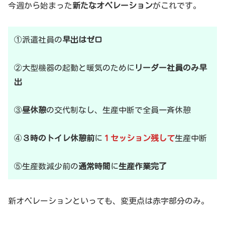
今週から始まった
新たなオペレーション
がこれです。
①派遣社員の
早出はゼロ
②大型機器の起動と暖気のために
リーダー社員のみ早
出
③
昼休憩
の交代制なし、生産中断で全員一斉休憩
④
３時のトイレ休憩前
に
１セッション残して
生産中断
⑤生産数減少前の
通常時間
に
生産作業完了
新オペレーションといっても、変更点は赤字部分のみ。