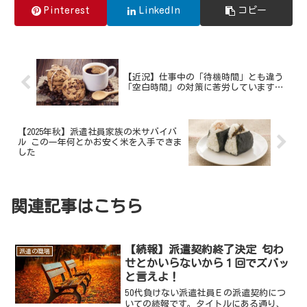
Pinterest
LinkedIn
コピー
【近況】仕事中の「待機時間」とも違う
「空白時間」の対策に苦労しています…
【2025年秋】派遣社員家族の米サバイバ
ル この一年何とかお安く米を入手できま
した
関連記事はこちら
【続報】派遣契約終了決定 匂わ
派遣の職場
せとかいらないから１回でズバッ
と言えよ！
50代負けない派遣社員Ｅの派遣契約につ
いての続報です。タイトルにある通り、