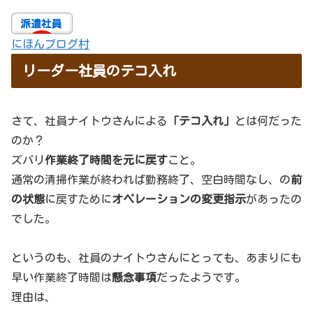
にほんブログ村
リーダー社員のテコ入れ
さて、社員ナイトウさんによる
「テコ入れ」
とは何だった
のか？
ズバリ
作業終了時間を元に戻す
こと。
通常の清掃作業が終われば勤務終了、空白時間なし、の
前
の状態
に戻すために
オペレーションの変更指示
があったの
でした。
というのも、社員のナイトウさんにとっても、あまりにも
早い作業終了時間は
懸念事項
だったようです。
理由は、