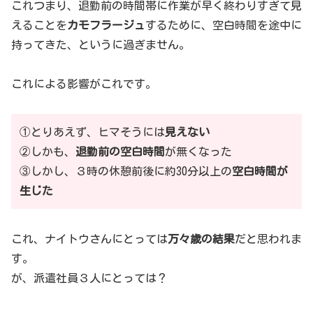
これつまり、退勤前の時間帯に作業が早く終わりすぎて見
えることを
カモフラージュ
するために、空白時間を途中に
持ってきた、というに過ぎません。
これによる影響がこれです。
①とりあえず、ヒマそうには
見えない
②しかも、
退勤前の空白時間
が無くなった
③しかし、３時の休憩前後に約30分以上の
空白時間が
生じた
これ、ナイトウさんにとっては
万々歳の結果
だと思われま
す。
が、派遣社員３人にとっては？