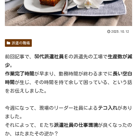
2025.10.12
派遣の職場
前回記事で、
50代派遣社員Ｅ
の派遣先の工場で
生産数が減
少
。
作業完了時間
が早まり、勤務時間が終わるまでに
長い空白
時間
が生じ、その時間を持て余して困っている、という話
をお伝えしました。
今週になって、現場のリーダー社員による
テコ入れ
があり
ました。
それによって、Ｅたち
派遣社員の仕事環境
が良くなったの
か、はたまたその逆か？