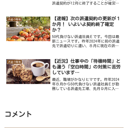
派遣契約が12月に終了することが確定し
ました。前回記事でお伝えしたのが、11
月末に終わる現在の派遣労働契約が１か
月更新されることになったこと。そし
【速報】次の派遣契約の更新が１
派遣の職場
て、職場の生産数量が...
か月！ いよいよ契約終了確定
か？
50代負けない派遣社員Ｅです。今回は最
新ニュースです。昨年2024年に前の派遣
先で派遣切りに遭い、８月に現在の派遣
先で働き始めて１年と２か月が経過。派
遣会社の担当者からメールが来ました。
いつもの契約更新の意思確認のメールで
【近況】仕事中の「待機時間」と
派遣の職場
す。って、次の更新...
も違う「空白時間」の対策に苦労
しています…
最近、職場がかなりヒマです。昨年2024
年８月から50代負けない派遣社員Ｅが勤
務している派遣先工場、先月９月に入っ
てからＥの働く部署の生産数が減少。そ
うなると、勤務時間中にヒマな時間が増
えるわけです。手待ち時間は「待機時
間」であってれっきと...
コメント