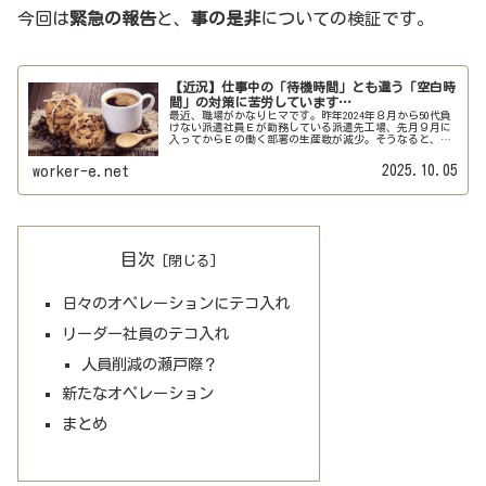
今回は
緊急の報告
と、
事の是非
についての検証です。
【近況】仕事中の「待機時間」とも違う「空白時
間」の対策に苦労しています…
最近、職場がかなりヒマです。昨年2024年８月から50代負
けない派遣社員Ｅが勤務している派遣先工場、先月９月に
入ってからＥの働く部署の生産数が減少。そうなると、勤
務時間中にヒマな時間が増えるわけです。手待ち時間は
「待機時間」であってれっきと...
2025.10.05
worker-e.net
目次
日々のオペレーションにテコ入れ
リーダー社員のテコ入れ
人員削減の瀬戸際？
新たなオペレーション
まとめ