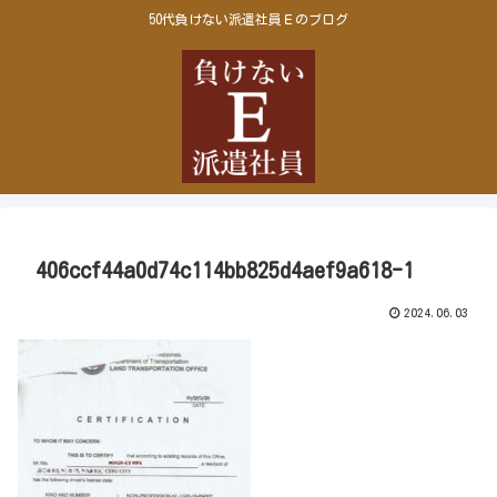
50代負けない派遣社員Ｅのブログ
406ccf44a0d74c114bb825d4aef9a618-1
2024.06.03