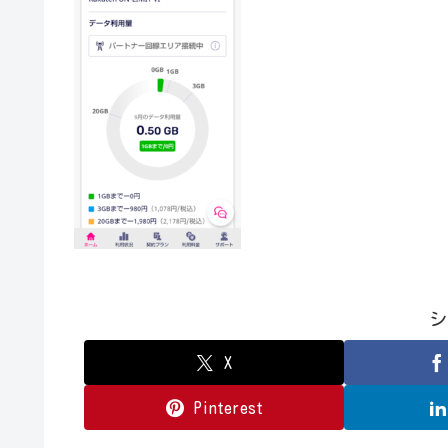
シ
X
Pinterest