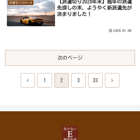
【派遣切り2025年末】越年の派遣
派遣切り2025-26
先探しの末、ようやく新派遣先が
決まりました！
2026.01.06
次のページ
前
次
1
2
3
33
へ
へ