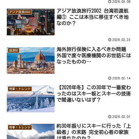
2026.03.08
アジア放浪旅行2002 台湾初渡航
アジア放浪2002
編① ここは本当に移住すべき地
なのか？
2026.02.23
海外旅行保険に入るべきか問題
放浪記
外国で度々医療機関のお世話には
なったものの…
2026.02.14
【2026年冬】この30年で一番変わ
時事・トレンド
ったのはスキー板とスキーの技術
で間違いないはず？
2026.02.01
約30年振りにスキーに行った「上
時事・トレンド
級者」の末路 完全初心者の家族
は滑れたのか？