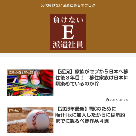
50代負けない派遣社員Ｅのブログ
【近況】家族がセブから日本へ移
家族の日本移住記
住後３年目！ 移住家族は日本に
馴染めているのか⁉
2026.03.26
【2026年最新】WBCのために
作品紹介
Netflixに加入したからには解約
までに観るべき作品４選