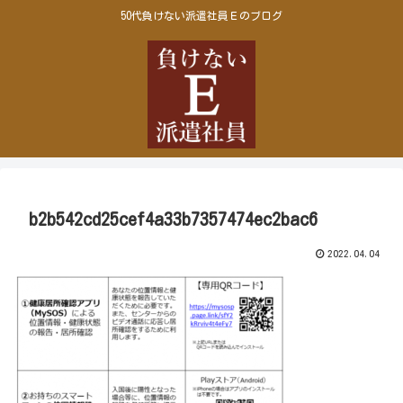
50代負けない派遣社員Ｅのブログ
b2b542cd25cef4a33b7357474ec2bac6
2022.04.04